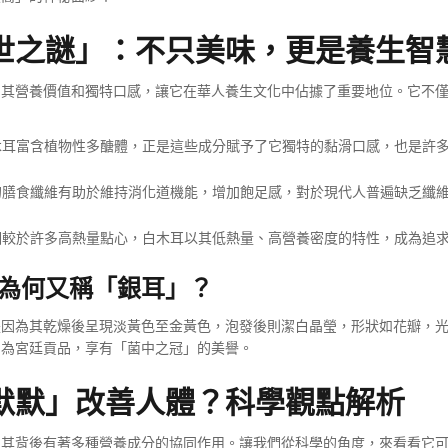
世之謎」：不只美味，更是養生智
，其營養價值和獨特口感，讓它在華人養生文化中佔據了重要地位。它不
耳富含植物性多醣體，正是這些成分賦予了它獨特的黏滑口感，也是許
膳食纖維有助於維持消化道機能，增加飽足感，對於現代人普遍缺乏纖
較於許多高熱量點心，白木耳以其低熱量、高營養密度的特性，成為追
為何又稱「銀耳」？
是因為其乾燥後呈現淡黃色至金黃色，泡發後則潔白晶瑩，形狀如花瓣，
列為宮廷貢品，享有「菌中之冠」的美譽。
默默」改善人體？科學觀點解析
，其背後有著多種營養成分的協同作用。讓我們從科學的角度，來看看它