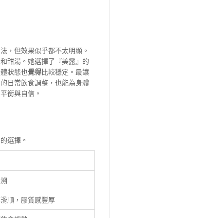
方法，但效果似乎都不太明顯。
品和甜湯。她選擇了『美露』的
整體狀態也
覺得
比較穩定。最讓
單的日常飲食調整，也能為身體
了平衡與自信。
智的選擇。
追溯
郁滑順，膠質感豐厚