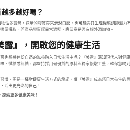
質越多越好嗎？
植物性多醣體，適量的膠質帶來滑潤口感，也
可能
與其生理機能調節潛力
期適量攝取。若產品膠質感異常濃稠，應留意是否有額外添加物。
美露』，開啟您的健康生活
是否也想將這份自然的滋養融入日常生活中呢？『美露』深知現代人對健
原味、微糖或無糖，都堅持採用最優質的原料與獨家慢燉工藝，確保您喝
食習慣，更是一種對健康生活方式的承諾。讓『美露』成為您日常養生的
養，活出更光彩的自己！
，探索更多健康美味！