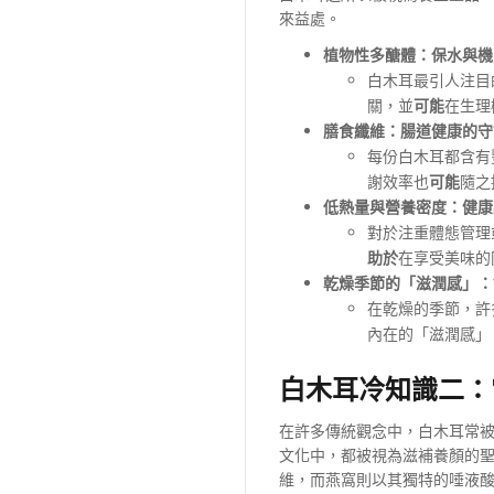
來益處。
植物性多醣體：保水與機
白木耳最引人注目
關，並
可能
在生理
膳食纖維：腸道健康的守
每份白木耳都含有
謝效率也
可能
隨之
低熱量與營養密度：健康
對於注重體態管理
助於
在享受美味的
乾燥季節的「滋潤感」：
在乾燥的季節，許
內在的「滋潤感」
白木耳冷知識二：
在許多傳統觀念中，白木耳常
文化中，都被視為滋補養顏的
維，而燕窩則以其獨特的唾液