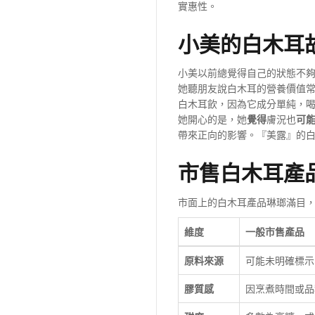
實惠性。
小美的白木耳
小美以前總覺得自己的狀態不
她聽朋友說白木耳的營養價值
白木耳飲，因為它成分單純，
她開心的是，她
覺得
膚況也
可
帶來正向的影響。『美露』的
市售白木耳產
市面上的白木耳產品琳瑯滿目
維度
一般市售產品
原料來源
可能未明確標示
膠質感
因烹煮時間或品