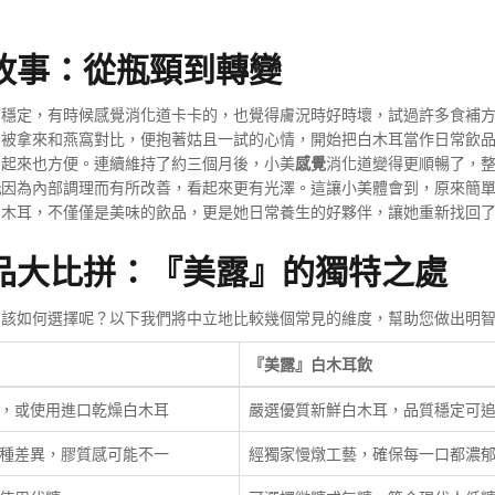
故事：從瓶頸到轉變
夠穩定，有時候感覺消化道卡卡的，也覺得膚況時好時壞，試過許多食補
常被拿來和燕窩對比，便抱著姑且一試的心情，開始把白木耳當作日常飲
喝起來也方便。連續維持了約三個月後，小美
感覺
消化道變得更順暢了，
能
因為內部調理而有所改善，看起來更有光澤。這讓小美體會到，原來簡
白木耳，不僅僅是美味的飲品，更是她日常養生的好夥伴，讓她重新找回
品大比拼：『美露』的獨特之處
，該如何選擇呢？以下我們將中立地比較幾個常見的維度，幫助您做出明
『美露』白木耳飲
，或使用進口乾燥白木耳
嚴選優質新鮮白木耳，品質穩定可
種差異，膠質感可能不一
經獨家慢燉工藝，確保每一口都濃