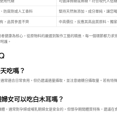
使用代糖
可選擇微糖或無糖，符合現代人低
、防腐劑或人工香料
堅持天然無添加，成分單純，讓您
有，品質參差不齊
中高價位，反應其高品質原料、獨
費者健康為核心，從原物料的嚴選到製作工藝的精進，每一個環節都力求
的呵護。
Q
每天吃嗎？
，通常適合日常食用。但仍建議適量攝取，並注意總糖分攝取量。若有特
期婦女可以吃白木耳嗎？
醣體，通常對孕婦或哺乳期婦女是安全的。但懷孕期間體質特殊，建議在