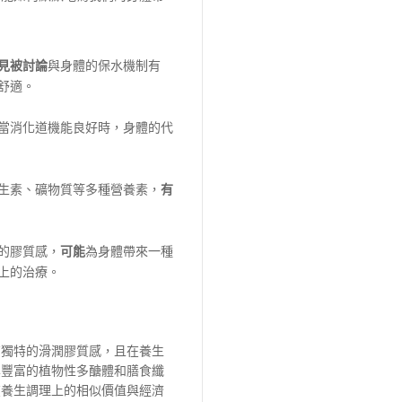
見被討論
與身體的保水機制有
舒適。
當消化道機能良好時，身體的代
生素、礦物質等多種營養素，
有
的膠質感，
可能
為身體帶來一種
上的治療。
有獨特的滑潤膠質感，且在養生
其豐富的植物性多醣體和膳食纖
在養生調理上的相似價值與經濟