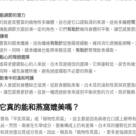
能調節的潛力
的就是其豐富的植物性多醣體，這也是它口感黏滑的來源。這些多醣體
常
機能調節方面扮演一定的角色。它們
有助於
維持身體的平衡，讓您感覺更
護者
豐富的膳食纖維，這些纖維
有助於
促進腸道蠕動，維持消化道機能順暢。
提升。同時，膳食纖維也能帶來飽足感，
有助於
管理飲食攝取。
點心的理想選擇
或尋求健康點心的人來說，白木耳是極佳的選擇。它熱量較低，卻含有維
同時，補充身體所需，避免過度攝取不必要的熱量。
飲食中的溫和呵護
多人會感到身體缺乏滋潤。從飲食觀點來看，白木耳的溫和性質與其豐富
，讓您感覺更舒適。這是一種透過飲食來達到平衡狀態的方式，而非醫療
它真的能和燕窩媲美嗎？
被譽為「平民燕窩」或「植物性燕窩」。這主要是因為兩者在口感上都帶
聖品。然而，兩者在化學成分、營養構成上仍有差異。白木耳的優勢在於
酸和其他蛋白質成分見長。因此，稱其為「植物性燕窩」，更多是強調其