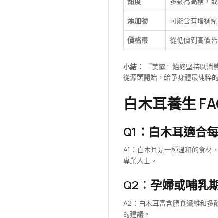
甜度
多數為高糖，或
添加物
可能含有增稠劑
價格帶
從低價到高價皆
小結：
『美露』始終堅持以消
從源頭開始，給予身體最純粹
白木耳養生 FA
Q1：白木耳適合
A1：白木耳是一種溫和的食材
專業人士。
Q2：孕婦或哺乳
A2：白木耳富含膳食纖維和多
的建議。