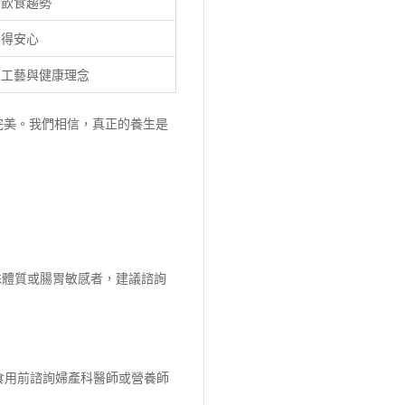
糖飲食趨勢
喝得安心
家工藝與健康理念
完美。我們相信，真正的養生是
殊體質或腸胃敏感者，建議諮詢
食用前諮詢婦產科醫師或營養師