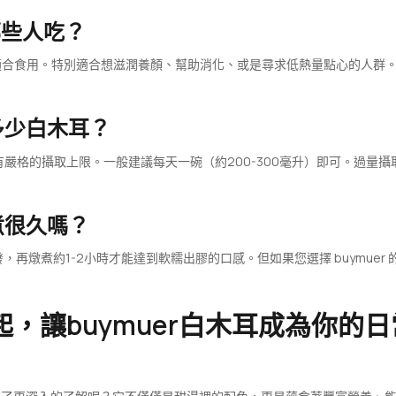
哪些人吃？
適合食用。特別適合想滋潤養顏、幫助消化、或是尋求低熱量點心的人群
多少白木耳？
有嚴格的攝取上限。一般建議每天一碗（約200-300毫升）即可。過量
煮很久嗎？
，再燉煮約1-2小時才能達到軟糯出膠的口感。但如果您選擇 buymuer
，讓buymuer白木耳成為你的