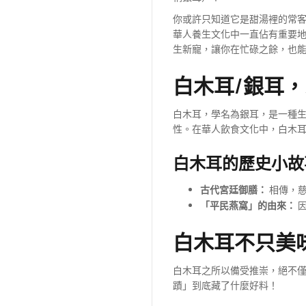
你或許只知道它是甜湯裡的常
華人養生文化中一直佔有重要
生新寵，讓你在忙碌之餘，也
白木耳/銀耳
白木耳，學名為銀耳，是一種
性。在華人飲食文化中，白木
白木耳的歷史小故
古代宮廷御膳：
相傳，慈
「平民燕窩」的由來：
因
白木耳不只美
白木耳之所以備受推崇，絕不
蹟」到底藏了什麼好料！