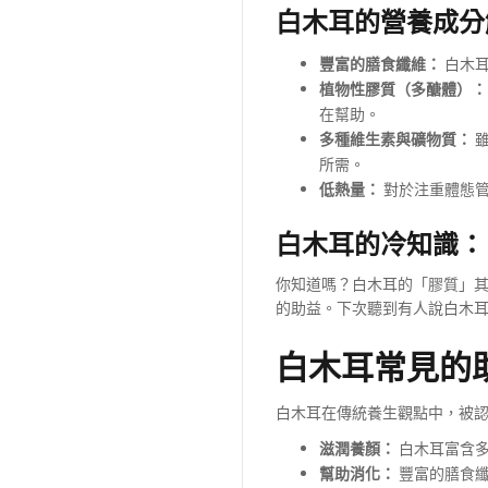
白木耳的營養成分
豐富的膳食纖維：
白木耳
植物性膠質（多醣體）：
在幫助。
多種維生素與礦物質：
雖
所需。
低熱量：
對於注重體態管
白木耳的冷知識：
你知道嗎？白木耳的「膠質」
的助益。下次聽到有人說白木
白木耳常見的
白木耳在傳統養生觀點中，被
滋潤養顏：
白木耳富含多
幫助消化：
豐富的膳食纖