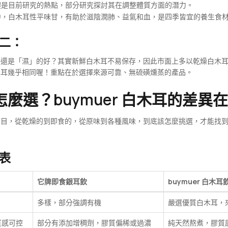
是目前研究的熱點，部分研究探討其在調整體質方面的潛力。
，白木耳性平味甘，有助於滋陰潤肺、益氣和血，是四季皆宜的養生食
二：
好還是「濕」的好？其實新鮮白木耳不易保存，因此市面上多以乾燥白木
木耳幾乎相同喔！重點在於選擇來源可靠、無硫磺燻蒸的產品。
麼選？buymuer 白木耳的差異
滿目，從乾燥的到即食的，從原味到各種風味，到底該怎麼挑選，才能找
表
它牌即食銀耳飲
buymuer 白木耳
多樣，部分強調有機
嚴選優質白木耳，
質感可控
部分有添加增稠劑，膠質偏稀或過濃
純天然熬煮，膠質