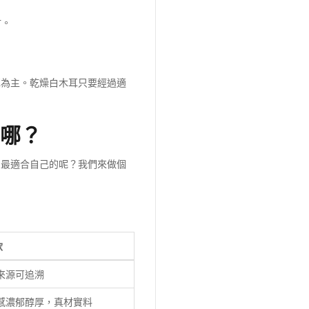
材。
耳為主。乾燥白木耳只要經過適
在哪？
到最適合自己的呢？我們來做個
飲
來源可追溯
感濃郁醇厚，真材實料