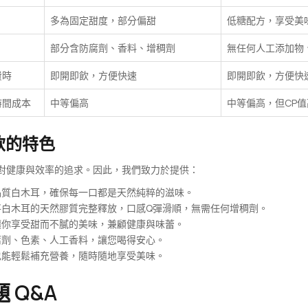
多為固定甜度，部分偏甜
低糖配方，享受美
部分含防腐劑、香料、增稠劑
無任何人工添加物
費時
即開即飲，方便快速
即開即飲，方便快
時間成本
中等偏高
中等偏高，但CP
耳飲的特色
現代人對健康與效率的追求。因此，我們致力於提供：
質白木耳，確保每一口都是天然純粹的滋味。
白木耳的天然膠質完整釋放，口感Q彈滑順，無需任何增稠劑。
你享受甜而不膩的美味，兼顧健康與味蕾。
劑、色素、人工香料，讓您喝得安心。
能輕鬆補充營養，隨時隨地享受美味。
 Q&A