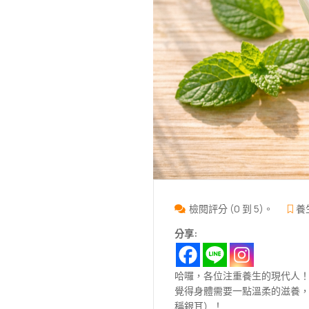
檢閱評分 (0 到 5)。
養
分享:
哈囉，各位注重養生的現代人
覺得身體需要一點溫柔的滋養，
稱銀耳）！