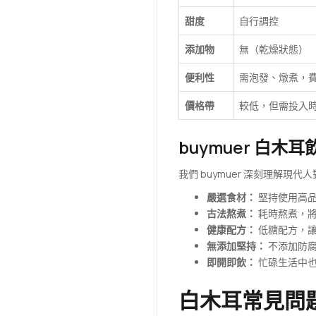
甜度
自行調控
添加物
無（乾燥狀態）
便利性
需泡發、燉煮，
價格帶
較低，但需投入
buymuer 白木
我們 buymuer 深刻理解
嚴選食材：
堅持使用高品
古法熬煮：
耗時熬煮，將
健康配方：
低糖配方，讓
無添加堅持：
不添加防腐
即開即飲：
忙碌生活中也
白木耳常見問題