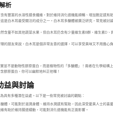
解析
含有豐富的水溶性膳食纖維，對於維持消化道機能順暢、增加飽足感有
這是白木耳最受關注的成分之一。白木耳多醣體被廣泛研究，常見被討
然含量不如其他蔬菜水果，但白木耳仍含有少量維生素B群、維生素D、
理的朋友來說，白木耳是個非常友善的選擇，可以享受美味又不用擔心
其實並不是動物性膠原蛋白，而是植物性的「多醣體」！兩者在化學結構
耳含膠原蛋白，你可以幽默地糾正他囉！
助益與討論
認為具有多種潛在益處。以下是一些常見被討論的觀點：
醣體，可能對於滋潤身體、維持水潤感有幫助，因此深受愛美人士的喜
維有助於維持腸道蠕動，可能對消化道機能有正面影響。