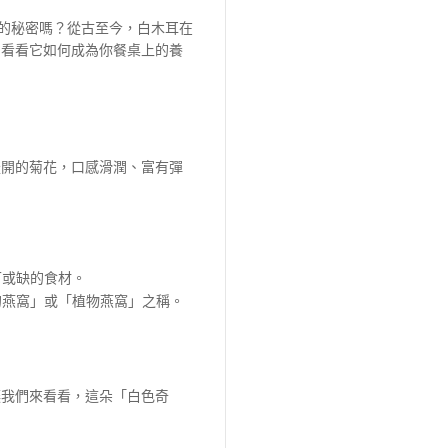
的秘密嗎？從古至今，白木耳在
，看看它如何成為你餐桌上的養
盛開的菊花，口感滑潤、富有彈
可或缺的食材。
的燕窩」或「植物燕窩」之稱。
讓我們來看看，這朵「白色奇