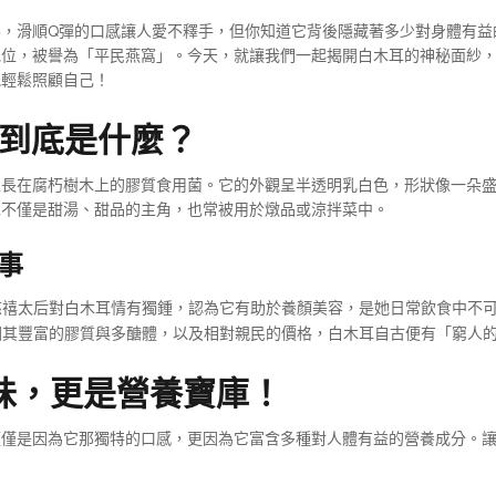
客，滑順Q彈的口感讓人愛不釋手，但你知道它背後隱藏著多少對身體有益
地位，被譽為「平民燕窩」。今天，就讓我們一起揭開白木耳的神秘面紗
能輕鬆照顧自己！
，到底是什麼？
生長在腐朽樹木上的膠質食用菌。它的外觀呈半透明乳白色，形狀像一朵
耳不僅是甜湯、甜品的主角，也常被用於燉品或涼拌菜中。
事
禧太后對白木耳情有獨鍾，認為它有助於養顏美容，是她日常飲食中不
其豐富的膠質與多醣體，以及相對親民的價格，白木耳自古便有「窮人
味，更是營養寶庫！
僅僅是因為它那獨特的口感，更因為它富含多種對人體有益的營養成分。