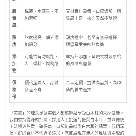
膠
稀薄、水感重、不
真材實料熬煮，口感濃郁、膠
質
夠濃稠
質感十足，來自天然多醣體
感
甜
甜度過高，額外添
甜度適中，甚至有無糖選擇，
度
加糖分
讓您享受美味無負擔
添
可能含有防腐劑、
堅持無添加，呈現食材最原始
加
人工香料、增稠劑
的風味與營養
物
價
價格差異大，品質
合理定價，提供高品質、高CP
格
參差不齊
值的養生選擇
帶
「美露」的理念是讓每個人都能輕鬆享受白木耳的天然滋養。
我們堅持從源頭把關，採用人工挑選的優質白木耳，並以傳統
工法慢火熬煮，確保每一口都能品嚐到白木耳的精華。我們深
信，好的食材不需過多添加，就能展現其迷人的風味與卓越的