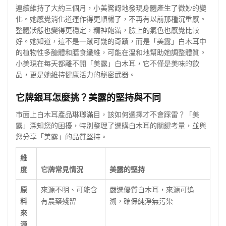
連續維持了大約三個月，小美驚訝地發現身體產生了微妙的變
化。她感覺消化道運作得更順暢了，不再有以前那種沉重感。
整體狀態也變得更穩定，精神飽滿，臉上的氣色也感覺比較
好。她知道，這不是一蹴可幾的奇蹟，而是「美露」白木耳中
的植物性多醣體和膳食纖維，可能在溫和地幫助她調整體質。
小美現在每天都離不開「美露」白木耳，它不僅是美味的飲
品，更是她維持健康活力的秘密武器。
它牌銀耳怎麼挑？美露的堅持與不同
市面上白木耳產品琳瑯滿目，該如何選擇才不會踩雷？「美
露」深知您的困擾，特別整理了選購白木耳的關鍵考量，並與
您分享「美露」的品質堅持。
維
度
它牌常見情況
美露的堅持
原
來源不明、可能含
嚴選優質白木耳，來源可追
料
有農藥殘留
溯，確保純淨無污染
來
源