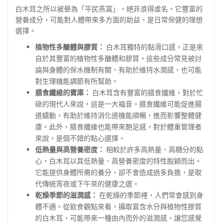
白木耳之所以被譽為「平民燕窩」，絕非浪得虛名。它豐富的
營養成分，可能對人體帶來多方面的助益，是日常保健的理想
選擇。
植物性多醣體與膠質：
白木耳獨特的黏滑口感，正是來
自於其豐富的植物性多醣體和膠質。這些成分常見被討
論與身體的保水機制有關，有助於維持水潤感，也可能
對生理機能調節有所幫助。
膳食纖維的寶庫：
白木耳含有豐富的膳食纖維，對於忙
碌的現代人來說，這是一大福音。膳食纖維可能促進腸
道蠕動，有助於維持消化道機能順暢，進而影響整體健
康。此外，膳食纖維也能帶來飽足感，對於體重管理者
來說，是個不錯的點心選擇。
低熱量與高營養密度：
相較於許多高熱量、高糖分的點
心，白木耳以其低熱量、高營養密度的特性脫穎而出。
它能提供身體所需的養分，卻不會造成過多負擔，是取
代傳統宵夜或下午茶的健康之選。
乾燥季節的滋潤感：
在乾燥的季節裡，人們常會感到身
體不適。從飲食觀點來看，攝取富含水分與植物性膠質
的白木耳，可能帶來一種由內而外的滋潤感，讓您感覺