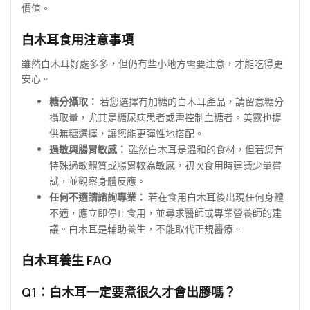
價值。
白木耳食用注意事項
雖然白木耳好處多多，但仍有些小地方需要注意，才能吃得更
安心。
糖分攝取：
若您選擇有加糖的白木耳產品，請留意糖分
攝取量，尤其是糖尿病患者或需控制血糖者。美露也提
供無糖選擇，讓您能更彈性地搭配。
過敏與腸胃敏感：
雖然白木耳是溫和的食材，但若您有
特殊過敏體質或腸胃較為敏感，初次食用時建議少量嘗
試，並觀察身體反應。
任何不適請諮詢專業：
若在食用白木耳後出現任何身體
不適，應立即停止食用，並尋求醫師或專業營養師的建
議。白木耳是輔助養生，不能取代正規醫療。
白木耳養生 FAQ
Q1：白木耳一定要煮很久才會出膠嗎？