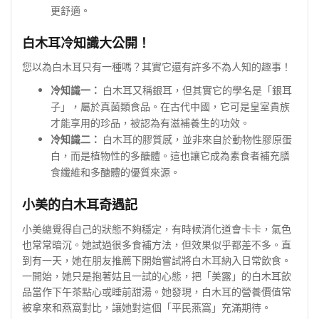
更舒適。
白木耳冷知識大公開！
您以為白木耳只有一種嗎？其實它還有許多不為人知的趣事！
冷知識一：
白木耳又稱銀耳，但其實它的學名是「銀耳
子」，屬於真菌類食品。在古代中國，它可是皇室貴族
才能享用的珍品，被認為有滋補養生的功效。
冷知識二：
白木耳的膠質感，並非來自於動物性膠原蛋
白，而是植物性的多醣體。這也讓它成為素食者補充膳
食纖維和多醣體的優質來源。
小美的白木耳奇遇記
小美總覺得自己的狀態不夠穩定，有時候消化道會卡卡，氣色
也常常暗沉。她試過很多食補方法，但效果似乎都差不多。直
到有一天，她在朋友推薦下開始嘗試將白木耳納入日常飲食。
一開始，她只是抱著姑且一試的心態，把「美露」的白木耳飲
品當作下午茶點心或睡前甜湯。她發現，白木耳的營養價值常
被拿來和燕窩對比，讓她對這個「平民燕窩」充滿期待。