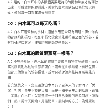
A：
是的，白木耳中的多醣體需要足夠的時間和熱度才能釋放
出來，形成濃稠的膠質感。美露的白木耳飲品已為您慢火熬
煮，確保每一口都充滿天然膠質。
Q2：白木耳可以每天吃嗎？
A：
白木耳是溫和的食材，適量食用通常沒有問題。但任何食
物都應均衡攝取，搭配多樣化飲食才能獲得最全面的營養。若
有特殊健康狀況，建議諮詢醫師或營養師。
Q3：白木耳的膠質跟燕窩一樣嗎？
A：
不完全相同。白木耳的膠質主要來自植物性多醣體，而燕
窩的膠質則為動物性膠原蛋白。兩者在化學結構上有所差異，
但都具備豐富的營養價值，並常見被討論與維持身體機能有
關。
看完這篇文章，您是否對白木耳有了更深入的了解呢？「美
露」相信，養生不該是負擔，而是一種享受生活的態度。選擇
「美露」白木耳，就是選擇一份對自己身體的溫柔呵護。讓我
們一起，從今天開始，用最簡單、最純粹的方式，為健康加
分！