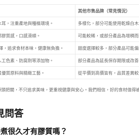
其他市售品牌（常見情況）
木耳，注重產地與種植環境。
多樣化，部分可能使用乾燥白木
郁膠質感，口感滑順。
可能較稀，或部分產品為增稠而
選擇，追求食材本味，健康無負擔。
甜度選擇較多，部分產品可能偏
人工色素、防腐劑等添加物。
部分產品為延長保存期限或改善
其優質原料與精緻工藝。
從平價到高價皆有，品質差異較
源頭把關，不只追求美味，更重視健康與安心。我們相信，好的食材值得
見問答
要煮很久才有膠質嗎？