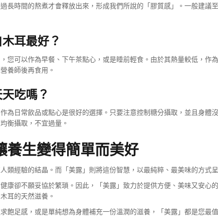
透過長時間的熬煮才會釋放出來，形成我們所說的「膠質感」。一般建議
白木耳最好？
制，您可以作為早餐、下午茶點心，或是睡前輕食。由於其熱量較低，作
或營養師後再食用。
天天吃嗎？
，作為日常飲品或點心是很好的選擇。只要注意控制糖分攝取，並且身體
應均衡攝取，不宜過量。
讓養生變得簡單而美好
來人類經驗的結晶。而「美露」則將這份智慧，以最純粹、最美味的方式
求健康卻不願妥協於繁瑣。因此，「美露」致力於提供方便、美味又安心
白木耳的天然滋養。
追求飽足感，或是單純想為身體補充一份溫潤的滋養，「美露」都是您最