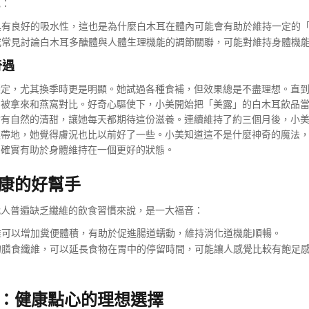
色：
有良好的吸水性，這也是為什麼白木耳在體內可能會有助於維持一定的
常見討論白木耳多醣體與人體生理機能的調節關聯，可能對維持身體機
奇遇
穩定，尤其換季時更是明顯。她試過各種食補，但效果總是不盡理想。直
常被拿來和燕窩對比。好奇心驅使下，小美開始把「美露」的白木耳飲品
帶有自然的清甜，讓她每天都期待這份滋養。連續維持了約三個月後，小
連帶地，她覺得膚況也比以前好了一些。小美知道這不是什麼神奇的魔法
，確實有助於身體維持在一個更好的狀態。
康的好幫手
代人普遍缺乏纖維的飲食習慣來說，是一大福音：
可以增加糞便體積，有助於促進腸道蠕動，維持消化道機能順暢。
膳食纖維，可以延長食物在胃中的停留時間，可能讓人感覺比較有飽足
：健康點心的理想選擇