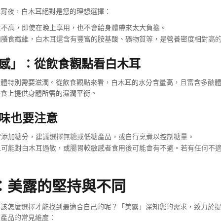
或宵夜，白木耳絕對是您的理想選擇：
不高，即使在晚上享用，也不會給身體帶來太大負擔。
膳食纖維，白木耳還含有豐富的胺基酸、礦物質等，是營養密度相對高
感」：從飲食觀點看白木耳
身體特別需要滋潤。從飲食觀點來看，白木耳的水分含量高，且富含多醣
飲食上提供身體所需的濕潤平衡。
味也要注意
添加糖分，建議選擇無糖或低糖產品，或自行烹煮以控制糖量。
可能對白木耳過敏，或腸胃較敏感者食用後可能會有不適。若有任何不
：美露的堅持與不同
，該怎麼選擇才能找到最適合自己的呢？「美露」深知您的需求，致力於
同產品的常見維度：