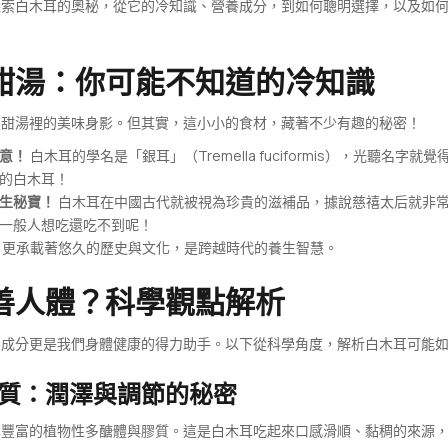
探索白木耳的奧秘，從它的冷知識、營養成分，到如何聰明選擇，以及如
甜湯：你可能不知道的冷知識
在甜湯裡的美味身影。但其實，這小小的食材，藏著不少有趣的秘密！
意！
白木耳的學名是「銀耳」（Tremella fuciformis），光聽名
的白木耳！
生秘寶！
白木耳在中國古代就被視為珍貴的滋補品，據說慈禧太后就非
一般人想吃還吃不到呢！
更承載著悠久的歷史與文化，是跨越時代的養生智慧。
善人體？科學觀點解析
養成分更是我們身體健康的得力助手。以下從科學角度，解析白木耳可能
質：潤澤與調節的秘密
其豐富的植物性多醣體與膠質。這是白木耳吃起來口感滑順、黏稠的來源