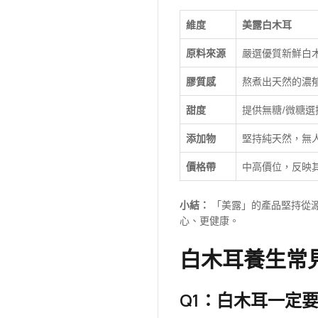
維度
美露白木耳
原料來源
嚴選優質新鮮白
膠質感
熬煮出天然的濃
甜度
提供無糖/微糖
添加物
堅持純天然，無
價格帶
中高價位，反映
小結：
「美露」的產品堅持從
心、更健康。
白木耳養生常
Q1：白木耳一定