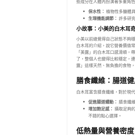
些成分在人體內扮演著多重角
保水性：
植物性多醣體具
生理機能調節：
許多研究
小故事：小美的白木耳
小美以前總覺得自己狀態不夠
白木耳的介紹，說它營養價值
「美露」的白木耳口感滑順，
了，整個人也變得比較穩定，
露」這樣天然、無負擔的食物
膳食纖維：腸道健
白木耳富含膳食纖維，對於現
促進腸道蠕動：
膳食纖維
增加飽足感：
攝取足夠的
不錯的點心選擇。
低熱量與營養密度