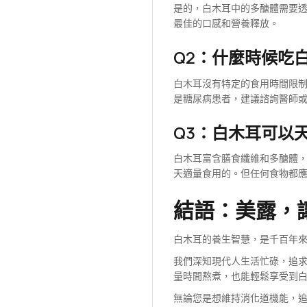
是的，白木耳中的多醣體需要
最佳的口感和營養釋放。
Q2：什麼時候吃
白木耳沒有特定的食用時間限
是糖尿病患者，建議諮詢醫師
Q3：白木耳可以
白木耳富含膳食纖維和多醣體
天適量食用的。但任何食物都
結語：美露，
白木耳的養生智慧，是千百年
我們深知現代人生活忙碌，追
量時間熬煮，也能輕鬆享受到
無論您是想維持消化道機能，