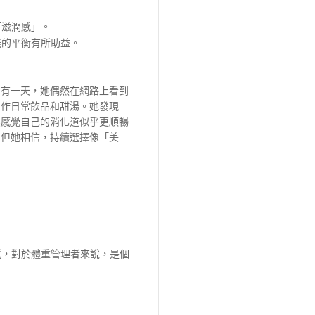
「滋潤感」。
能的平衡有所助益。
到有一天，她偶然在網路上看到
當作日常飲品和甜湯。她發現
美感覺自己的消化道似乎更順暢
，但她相信，持續選擇像「美
感，對於體重管理者來說，是個