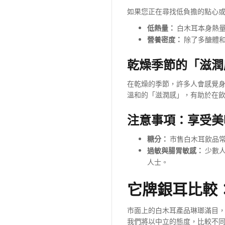
如果您正在尋找低負擔的點心
低熱量：
白木耳本身熱量
營養密度：
除了多醣體和
乾燥季節的「滋潤
在乾燥的季節，許多人會感覺
溫和的「滋潤感」，有助於在
注意事項：享受美
糖分：
市售白木耳飲品常
過敏與腸胃敏感：
少數人
人士。
它牌銀耳比較
市面上的白木耳產品琳瑯滿目
我們將以中立的態度，比較不