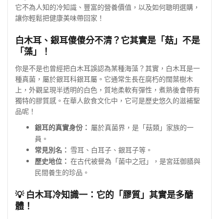
它不為人知的冷知識、豐富的營養價值，以及如何聰明選購，
讓你輕鬆把健康美味帶回家！
白木耳、銀耳傻傻分不清？它其實是「菇」不是
「藻」！
你是不是也曾經把白木耳誤認為某種海藻？其實，白木耳是一
種真菌，屬於銀耳科銀耳屬。它通常生長在腐朽的闊葉樹木
上，外觀呈現半透明的白色，質地柔軟有彈性，煮熟後會帶有
獨特的膠質感。在華人飲食文化中，它可是歷史悠久的滋補聖
品呢！
銀耳的真實身份：
屬於真菌界，是「菇類」家族的一
員。
常見別名：
雪耳、白耳子、銀耳子等。
歷史地位：
在古代被譽為「菌中之冠」，是宮廷御膳與
民間養生的珍品。
💡 白木耳冷知識一：它的「膠質」其實是多醣
體！