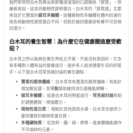
我們常常把白木耳煮出來那種滑溜溜的口感稱為「膠質」，但
嚴格來說，這並非動物性膠原蛋白。白木耳的「膠質感」主要
來自於它豐富的
銀耳多醣體
。這種植物性多醣體在體內扮演的
角色與動物性膠原蛋白不同，但對於維持健康卻有著不可忽視
的潛力。
白木耳的養生智慧：為什麼它在健康圈這麼受歡
迎？
白木耳之所以能夠在養生界屹立不搖，不是沒有原因的。它含
有多種對人體有益的營養成分，是許多人追求健康生活的好幫
手。以下是白木耳常見被討論的養生觀點：
豐富的膳食纖維：
白木耳含有豐富的膳食纖維，有助於
增加飽足感，並
可能
幫助維持消化道機能順暢。
銀耳多醣體：
這是白木耳的明星成分，
常見被討論
有助
於調整體質、增強體力。
植物性蛋白質：
相較於其他蔬菜水果，白木耳也提供少
量但優質的植物性蛋白質。
多種礦物質：
包含鈣、鐵、磷、鉀等，是身體機能運作
不可或缺的元素。