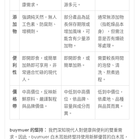
康需求。
源多元。
添
強調純天然，無人
部分產品為延
通常無添加物
加
工色素、防腐劑、
長保存期限或
（指乾燥品本
物
增稠劑。
增加風味，可
身），但需注
能含有少量添
意是否有燻硫
加物。
等處理。
便
即開即食，或簡單
即開即食，或
需要較長時間
利
加熱即可享用，非
簡單加熱。
的泡發、清
性
常適合忙碌的現代
洗、熬煮過
人。
程。
價
中高價位，反映新
中低到中高價
低到中價位，
格
鮮原料、嚴謹製程
位，依品牌、
依產地、品種
帶
與品牌價值。
容量與成分而
與品質而異。
異。
buymuer 的堅持：
我們深知現代人對健康與便利的雙重需
求。因此，buymuer 白木耳始終堅持使用新鮮優質的白木耳，