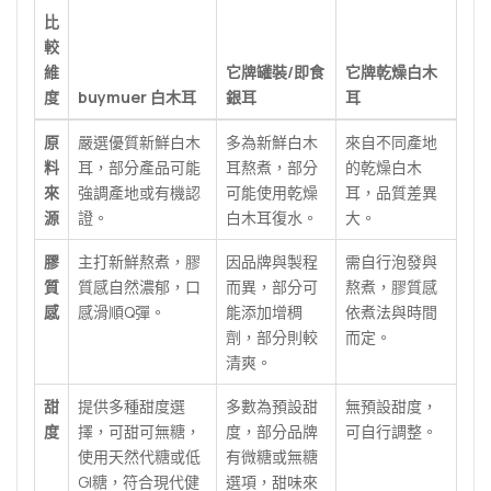
比
較
維
它牌罐裝/即食
它牌乾燥白木
度
buymuer 白木耳
銀耳
耳
原
嚴選優質新鮮白木
多為新鮮白木
來自不同產地
料
耳，部分產品可能
耳熬煮，部分
的乾燥白木
來
強調產地或有機認
可能使用乾燥
耳，品質差異
源
證。
白木耳復水。
大。
膠
主打新鮮熬煮，膠
因品牌與製程
需自行泡發與
質
質感自然濃郁，口
而異，部分可
熬煮，膠質感
感
感滑順Q彈。
能添加增稠
依煮法與時間
劑，部分則較
而定。
清爽。
甜
提供多種甜度選
多數為預設甜
無預設甜度，
度
擇，可甜可無糖，
度，部分品牌
可自行調整。
使用天然代糖或低
有微糖或無糖
GI糖，符合現代健
選項，甜味來