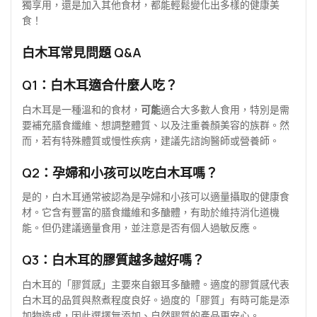
獨享用，還是加入其他食材，都能輕鬆變化出多樣的健康美
食！
白木耳常見問題 Q&A
Q1：白木耳適合什麼人吃？
白木耳是一種溫和的食材，
可能
適合大多數人食用，特別是需
要補充膳食纖維、想調整體質、以及注重養顏美容的族群。然
而，若有特殊體質或慢性疾病，建議先諮詢醫師或營養師。
Q2：孕婦和小孩可以吃白木耳嗎？
是的，白木耳通常被認為是孕婦和小孩可以適量攝取的健康食
材。它含有豐富的膳食纖維和多醣體，有助於維持消化道機
能。但仍建議適量食用，並注意是否有個人過敏反應。
Q3：白木耳的膠質越多越好嗎？
白木耳的「膠質感」主要來自銀耳多醣體。適度的膠質感代表
白木耳的品質與熬煮程度良好。過度的「膠質」有時可能是添
加物造成，因此選擇無添加、自然膠質的產品更安心。