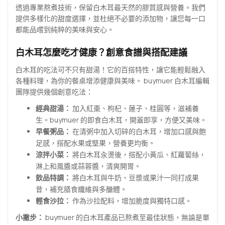
透過專業熬煮技術，保留白木耳最天然的膠質感與營養。我們
提供多樣化的甜度選擇，並杜絕不必要的添加物，讓您每一口
都能品嚐到純粹的美味與安心。
白木耳怎麼吃才健康？創意食譜與搭配建議
白木耳的吃法可不只有甜湯！它的百搭特性，讓它能輕鬆融入
各種料理，為你的餐桌增添健康與美味。 buymuer 白木耳編輯
團隊提供幾個創意吃法：
經典甜湯：
加入紅棗、枸杞、蓮子、桂圓等，滋補養
生。buymuer 的即食白木耳，開蓋即享，方便又美味。
早餐粥品：
在清粥中加入切碎的白木耳，增加口感與飽
足感，搭配水果或堅果，營養更均衡。
涼拌小菜：
將白木耳汆燙後，搭配小黃瓜、紅蘿蔔絲，
淋上和風醬或蒜蓉醬，清爽開胃。
飲品特調：
將白木耳與牛奶、豆漿或果汁一同打成果
昔，補充膳食纖維與多醣體。
輕食沙拉：
作為沙拉配料，增加脆度與獨特口感。
小撇步：
buymuer 的白木耳產品已熬煮至最佳狀態，無論是單