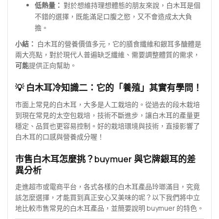
低熱量：
對於想維持理想體態的朋友來說，白木耳是個
不錯的選擇，既能滿足口腹之慾，又不會造成太大負
擔。
小結：
白木耳的營養價值多元，它的膳食纖維和銀耳多醣體是
兩大亮點，對於現代人普遍缺乏纖維、需要調整體質的需求，
可能
提供正向幫助。
💡 白木耳冷知識二：它的「養殖」其實有學問！
市面上常見的白木耳，大多是人工栽培的。從過去的段木栽培
到現在常見的太空包栽培，技術不斷進步，讓白木耳的產量更
穩定、品質也更容易控制。好的栽培環境與技術，直接影響了
白木耳的口感與營養成分喔！
市售白木耳怎麼挑？buymuer 與它牌銀耳的差
異分析
走進超市或電商平台，各式各樣的白木耳產品玲瑯滿目，究竟
該怎麼選擇，才能買到真正安心又美味的呢？以下我們將中立
地比較市售常見的白木耳產品，並簡要說明 buymuer 的特色。