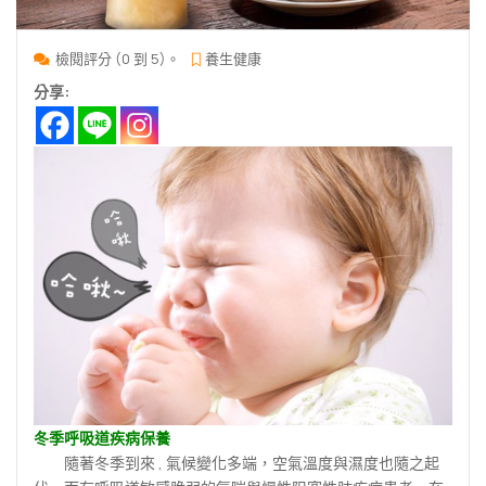
檢閱評分 (0 到 5)。
養生健康
分享:
冬季呼吸道疾病保養
隨著冬季到來 , 氣候變化多端，空氣溫度與濕度也隨之起