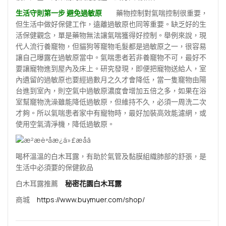
生活守則第一步 避免過敏原
藥物控制對氣喘控制很重要，
但生活中做好保健工作，遠離過敏原也同等重要。缺乏好的生
活保健觀念，單是藥物無法讓氣喘獲得好控制。舉例來說，現
代人流行養竉物，但貓狗等竉物毛髮都是過敏原之一，很容易
讓自己曝露在過敏原當中。氣喘患者若非養竉物不可，最好不
要讓寵物進到屋內及床上。研究發現，即便把寵物送給人，室
內遺留的過敏原也要經過數月之久才會降低，當一隻竉物由陽
台進到室內，則空氣中過敏原濃度會增加五倍之多，如果在浴
室幫竉物洗澡雖能降低過敏原，但維持不久，必須一周洗二次
才夠。所以氣喘患者家中有寵物時，最好加裝高效能濾網，或
使用空氣清淨機，降低過敏原。
喝杯溫溫的白木耳露，有助於氣管及黏膜組織肺部的舒張，是
生活中必須要的保健飲品
白木耳露推薦
秘密花園白木耳露
商城
https://www.buymuer.com/shop/