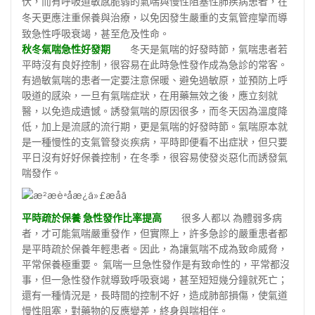
伏，而有呼吸道敏感脆弱的氣喘與慢性阻塞性肺疾病患者，在
冬天更應注重保養與治療，以免因發生嚴重的支氣管痙攣而導
致急性呼吸衰竭，甚至危及性命。
秋冬氣喘急性好發期
冬天是氣喘的好發時節，氣喘患者若
平時沒有良好控制，很容易在此時急性發作成為急診的常客。
有過敏氣喘的患者一定要注意保暖、避免過敏原，並預防上呼
吸道的感染，一旦有氣喘症狀，在用藥無效之後，應立刻就
醫，以免造成遺憾。誘發氣喘的原因很多，而冬天因為溫度降
低，加上是流感的流行期，更是氣喘的好發時節。氣喘原本就
是一種慢性的支氣管發炎疾病，平時即便看不出症狀，但只要
平日沒有好好保養控制，在冬季，很容易使發炎惡化而誘發氣
喘發作。
平時疏於保養 急性發作比率提高
很多人都以 為體弱多病
者，才可能氣喘嚴重發作，但實際上，許多急診的嚴重患者都
是平時疏於保養年輕患者。因此，為讓氣喘不成為致命威脅，
平常保養極重要。 氣喘一旦急性發作是有致命性的，平常都沒
事，但一急性發作就導致呼吸衰竭，甚至短短幾分鐘就死亡；
還有一種情況是，長時間的控制不好，造成肺部損傷，使氣道
慢性阻塞，對藥物的反應變差，終身與喘相伴。